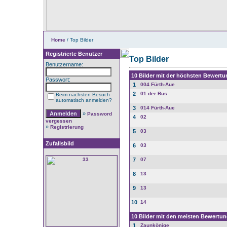
Home
/ Top Bilder
Registrierte Benutzer
Top Bilder
Benutzername:
10 Bilder mit der höchsten Bewertu
Passwort:
1
004 Fürth-Aue
2
01 der Bus
Beim nächsten Besuch
automatisch anmelden?
3
014 Fürth-Aue
»
Password
4
02
vergessen
»
Registrierung
5
03
Zufallsbild
6
03
7
07
8
13
9
13
10
14
10 Bilder mit den meisten Bewertu
1
Zaunkönige