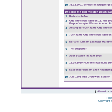
10
31.12.2001 Schnee im Erzgebirgss
10 Bilder mit den meisten Downloa
1
Rodewisch-Aue
2
Otto-Grotewohl-Stadion 18. Mai 196
Etappe|Vorspiel Wismut Aue vs. Pir
3
Anfang der 50er Jahre Otto-Grotew
4
70er Jahre Otto-Grotewohl-Stadion
5
Der alte Turm im Lößnitzer Maratho
6
The Supporter!
7
Auer Stadion im Jahr 1928
8
13.10.1989 Flutlichteinweihung zu
9
Kassenbereich am alten Hauptein
10
Juni 1991 Otto-Grotewohl-Stadion
[ -
Kontakt
-
I
Pow
Copyright