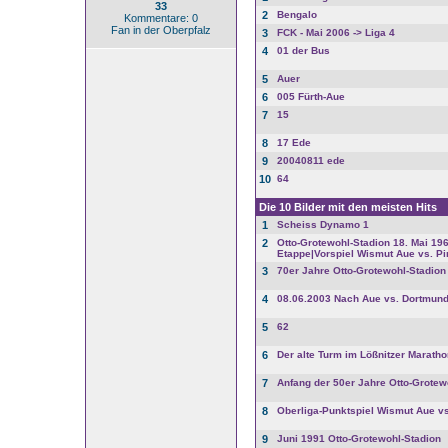
33
2
Bengalo
Kommentare: 0
Fan in der Oberpfalz
3
FCK - Mai 2006 -> Liga 4
4
01 der Bus
5
Auer
6
005 Fürth-Aue
7
15
8
17 Ede
9
20040811 ede
10
64
Die 10 Bilder mit den meisten Hits
1
Scheiss Dynamo 1
2
Otto-Grotewohl-Stadion 18. Mai 196
Etappe|Vorspiel Wismut Aue vs. Pir
3
70er Jahre Otto-Grotewohl-Stadion
4
08.06.2003 Nach Aue vs. Dortmund I
5
62
6
Der alte Turm im Lößnitzer Maratho
7
Anfang der 50er Jahre Otto-Grotew
8
Oberliga-Punktspiel Wismut Aue vs
9
Juni 1991 Otto-Grotewohl-Stadion