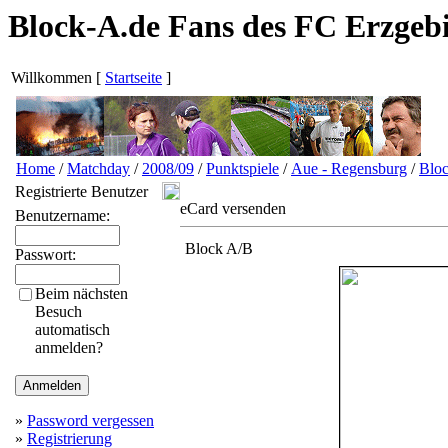
Block-A.de Fans des FC Erzgeb
Willkommen
[
Startseite
]
Home
/
Matchday
/
2008/09
/
Punktspiele
/
Aue - Regensburg
/
Blo
Registrierte Benutzer
eCard versenden
Benutzername:
Block A/B
Passwort:
Beim nächsten
Besuch
automatisch
anmelden?
»
Password vergessen
»
Registrierung