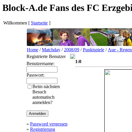
Block-A.de Fans des FC Erzgeb
Willkommen
[
Startseite
]
Home
/
Matchday
/
2008/09
/
Punktspiele
/
Aue - Regen
Registrierte Benutzer
1:0
Benutzername:
Passwort:
Beim nächsten
Besuch
automatisch
anmelden?
»
Password vergessen
»
Registrierung