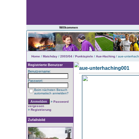
Willkommen
Home
/
Matchday
/
2003/04
/
Punktspiele
/
Aue-Haching
/ aue-unterhac
Registrierte Benutzer
aue-unterhaching001
Benutzername:
Passwort:
Beim nächsten Besuch
automatisch anmelden?
»
Password
vergessen
»
Registrierung
Zufallsbild