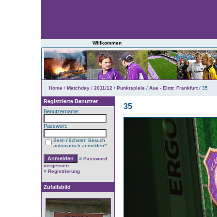
Willkommen
Home
/
Matchday
/
2011/12
/
Punktspiele
/
Aue - Eintr. Frankfurt
/ 35
Registrierte Benutzer
35
Benutzername:
Passwort:
Beim nächsten Besuch
automatisch anmelden?
»
Password
vergessen
»
Registrierung
Zufallsbild