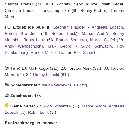
Sascha Pfeffer (71. Willi Richter), Sepp Kunze, Maik Kegel,
Christian Hauser - Lars Jungnickel (88. Ronny Kreher), Torsten
Marx
FC Erzgebirge Aue II:
Stephan Flauder
-
Andreas Lobsch
,
Patrick Grandner
(46.
Robert Huck
),
Marcel Andrä
,
Ronny
Liebold
-
Robin Lenk
(66.
Patrick Sonntag
),
Marco Wölfel
(29.
Andy Wendschuch
),
Maik Georgi
-
Silvio Schwitzky
,
Roy
Blankenburg
,
Markus Müller
; Trainer:
Rico Schmitt
Tore:
1:0 Maik Kegel (21.); 2:0 Torsten Marx (37.); 3:0 Torsten
Marx (57.); 3:1
Ronny Liebold
(81.)
Schiedsrichter:
Martin Wadewitz (Leipzig)
Zuschauer:
435
Gelbe Karte:
- /
Silvio Schwitzky
(2.),
Marcel Andrä
,
Andreas
Lobsch
(7.),
Robin Lenk
(3.)
Rucksack wiegt zu schwer