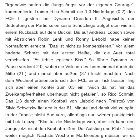
"Irgendwie hatten die Jungs Angst vor der eigenen Courage",
kommentierte Trainer Rico Schmitt die 1:3-Niederlage (0:2) des
FCE II gestern bei Dynamo Dresden II. Angesichts der
Bedeutung der Partie seien seine Schützlinge aufgetreten wie mit
einem Rucksack auf dem Buckel. Bis auf Andreas Lobsch sowie
mit Abstrichen Robin Lenk und Ronny Liebold habe keiner
Normalform erreicht. "Das ist nicht zu kompensieren." Vor allem
haderte Schmitt mit der ersten Hälfte, die die Auer total
verschliefen. "Es fehlte jeglicher Biss." So führte Dynamo zu
Pause verdient 2:0, wobei die Veilchen es ihnen einmal durch die
Mitte (21.) und einmal über außen (37.) leicht machten. Nach
dem Wechsel präsentierte sich der FCE einen Tick besser, fing
sich aber einen Konter zum 0:3 ein. "Auch da hat mir das
Zweikampfverhalten überhaupt nicht gefallen", so Rico Schmitt.
Das 1:3 durch einen Kopfball von Liebold nach Freistoß von
Silvio Schwitzky fiel erst in der 81. Minute und damit viel zu spät.
In der Tabelle bleibt Aue vorn, allerdings nun wieder punktgleich
mit Lok Leipzig. "Klar tut die Niederlage weh, aber ich kann den
Jungs jetzt nicht den Kopf abreißen. Der Aufstieg und Platz 1 sind
weiter möglich. Nächste Woche in Markkleeberg müssen wir es