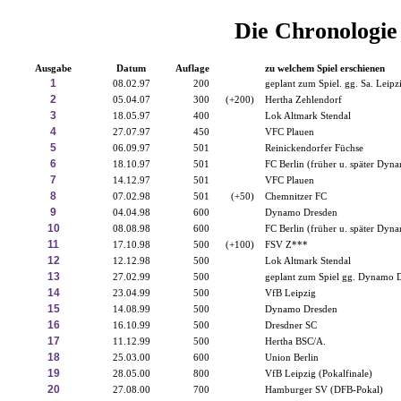
Die Chronologie
Ausgabe
Datum
Auflage
zu welchem Spiel erschienen
1
08.02.97
200
geplant zum Spiel. gg. Sa. Leipz
2
05.04.07
300
(+200)
Hertha Zehlendorf
3
18.05.97
400
Lok Altmark Stendal
4
27.07.97
450
VFC Plauen
5
06.09.97
501
Reinickendorfer Füchse
6
18.10.97
501
FC Berlin (früher u. später Dyn
7
14.12.97
501
VFC Plauen
8
07.02.98
501
(+50)
Chemnitzer FC
9
04.04.98
600
Dynamo Dresden
10
08.08.98
600
FC Berlin (früher u. später Dyn
11
17.10.98
500
(+100)
FSV Z***
12
12.12.98
500
Lok Altmark Stendal
13
27.02.99
500
geplant zum Spiel gg. Dynamo 
14
23.04.99
500
VfB Leipzig
15
14.08.99
500
Dynamo Dresden
16
16.10.99
500
Dresdner SC
17
11.12.99
500
Hertha BSC/A.
18
25.03.00
600
Union Berlin
19
28.05.00
800
VfB Leipzig (Pokalfinale)
20
27.08.00
700
Hamburger SV (DFB-Pokal)