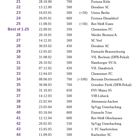
21
28.10.00
700
Fortuna Köln
22
13.12.00
500
Dresdner SC
23
10.03.01
500
(+50)
Union Berlin
24
26.05.01
600
Fortuna Düsseldorf
25
11.08.01
500
(+50)
Rot-Weiß Essen
Best of 1-25
22.09.01
350
Chemnitzer FC
26
20.10.01
500
Werder Bremen/A.
27
14.12.01
500
SC Verl
28
30.03.02
450
Dresdner SC
29
12.05.02
500
Eintracht Braunschweig
30
31.08.02
500
VfL Bochum (DFB-Pokal)
31
26.10.02
500
Hamburger SV/A.
32
07.12.02
450
VfL Osnabrück
33
12.04.03
500
Chemnitzer FC
34
08.06.03
700
(+100)
Borussia Dortmund/A.
35
30.08.03
700
Greuther Fürth (DFB-Pokal)
36
31.10.03
650
FSV Mainz 05
37
14.12.03
500
VfB Lübeck
38
22.02.04
500
Alemannia Aachen
39
23.05.04
600
SpVgg Unterhaching
40
03.10.04
600
Eintracht Trier
41
12.12.04
600
Rot-Weiß Oberhausen
42
20.02.05
550
SpVgg Unterhaching
43
15.05.05
500
1. FC Saarbrücken
44
11.09.05
500
Karlsruher SC