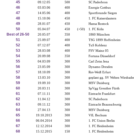
45
09.12.05
500
SC Paderbron
46
03.03.06
400
Energie Cottbus
47
14.05.06
400
Sportfreunde Siegen
48
15.10.06
450
1. FC Kaiserslautern
49
28.01.07
450
Hansa Rostock
50
05.04.07
450
(+50)
1. FC Köln
Best of 26-50
20.05.07
350
1860 München
51
25.09.07
400
TSG 1899 Hoffenheim
52
07.12.07
400
TuS Koblenz
53
28.03.08
400
FSV Mainz 05
54
20.09.08
350
Fortuna Düsseldorf
55
04.03.09
300
Carl Zeiss Jena
56
23.05.09
300
Dynamo Dresden
57
18.10.09
300
Rot-Weiß Erfurt
58
13.03.10
300
geplant gg. SV Wehen Wiesbade
59
19.09.10
300
MSV Duisburg
60
20.03.11
300
SpVgg Greuther Fürth
61
07.11.11
300
Eintracht Frankfurt
62
11.04.12
300
SC Paderborn
63
09.11.12
300
Eintracht Braunschweig
64
27.04.13
300
MSV Duisburg
65
19.10.2013
300
VfL Bochum
66
06.04.2014
300
1. FC Union Berlin
67
12.12.2014
300
1. FC Heidenheim
68
15.12.2015
150
1. FC Heidenheim